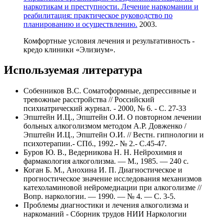
наркотикам и преступности. Лечение наркомании и
реабилитация: практическое руководство по
планированию и осуществлению.
2003.
Комфортные условия лечения и результативность -
кредо клиники «Элизиум».
Используемая литература
Собенников В.С. Соматоформные, депрессивные и
тревожные расстройства // Российский
психиатрический журнал. - 2000, № 6. - С. 27-33
Эпштейн И.Ц., Эпштейн О.И. О повторном лечении
больных алкоголизмом методом А.Р. Довженко /
Эпштейн И.Ц., Эпштейн О.И. // Вестн. гипнологии и
психотерапии.- СПб., 1992.- № 2.- С.45-47.
Буров Ю. В., Ведерникова Н. Н. Нейрохимия и
фармакология алкоголизма. — М., 1985. — 240 с.
Коган Б. М., Анохина И. П. Диагностическое и
прогностическое значение исследования механизмов
катехоламиновой нейромедиации при алкоголизме //
Вопр. наркологии. — 1990. — № 4. — С. 3-5.
Проблемы диагностики и лечения алкоголизма и
наркоманий - Сборник трудов НИИ Наркологии