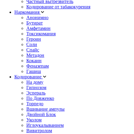
Частный вытрезвитель
Кодирование от табакокурения
Наркомания
Анонимно
Бутират
Амфетамин
Токсикомания
Героин
Соли
Спайс
Метадон
Кокаин
Феназепам
Гашиш
Кодирование
На дому
Гипнозом
Эспераль
По Довженко
Торпедо
Вшивание ампулы
Двойной Блок
Уколом
Иглоукалыванием
Вивитролом