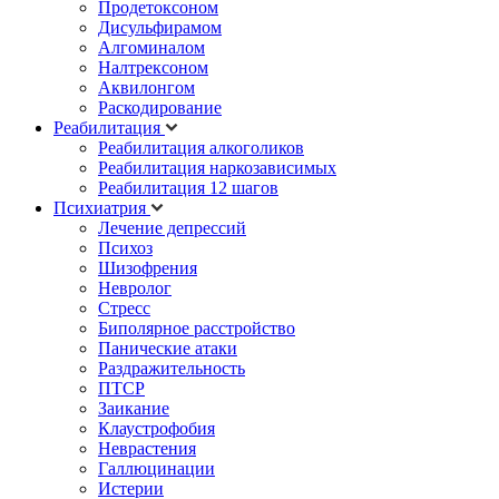
Продетоксоном
Дисульфирамом
Алгоминалом
Налтрексоном
Аквилонгом
Раскодирование
Реабилитация
Реабилитация алкоголиков
Реабилитация наркозависимых
Реабилитация 12 шагов
Психиатрия
Лечение депрессий
Психоз
Шизофрения
Невролог
Стресс
Биполярное расстройство
Панические атаки
Раздражительность
ПТСР
Заикание
Клаустрофобия
Неврастения
Галлюцинации
Истерии