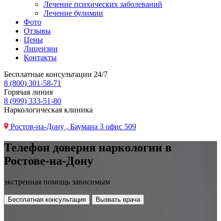
Лечение психических заболеваний
Лечение булимии
Фото
Отзывы
Цены
Лицензии
Контакты
Бесплатные консультации 24/7
8 (800) 301-58-71
Горячая линия
8 (999) 333-51-80
Наркологическая клиника
Ростов-на-Дону , Баумана 3 офис 509
Телефон доверия наркологии в
Ростове-на-Дону
экстренная помощь зависимым
Бесплатная консультация
Вызвать врача