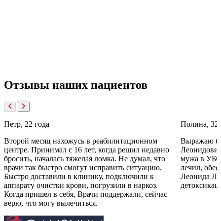
эффективным.
Как долго длится реабилитация?
Длительность реабилитации индивидуальна и зависит от
степени зависимости, психологических особенностей и
поддержки. Обычно, реабилитация может занимать от
нескольких недель до нескольких месяцев, а долгосрочная
поддержка важна для успешного восстановления.
Отзывы
наших пациентов
Петр, 22 года
Полина, 32 
Второй месяц нахожусь в реабилитационном
Выражаю бл
центре. Принимал с 16 лет, когда решил недавно
Леонидович
бросить, началась тяжелая ломка. Не думал, что
мужа в УБО
врачи так быстро смогут исправить ситуацию.
лечил, обе
Быстро доставили в клинику, подключили к
Леонида Ле
аппарату очистки крови, погрузили в наркоз.
детоксикац
Когда пришел в себя, Врачи поддержали, сейчас
верю, что могу вылечиться.