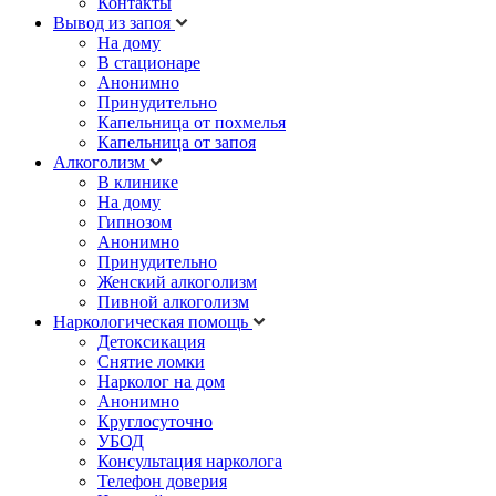
Контакты
Вывод из запоя
На дому
В стационаре
Анонимно
Принудительно
Капельница от похмелья
Капельница от запоя
Алкоголизм
В клинике
На дому
Гипнозом
Анонимно
Принудительно
Женский алкоголизм
Пивной алкоголизм
Наркологическая помощь
Детоксикация
Снятие ломки
Нарколог на дом
Анонимно
Круглосуточно
УБОД
Консультация нарколога
Телефон доверия