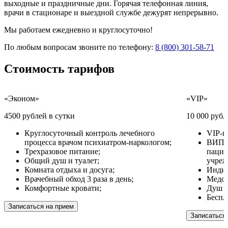
выходные и праздничные дни. Горячая телефонная линия,
врачи в стационаре и выездной службе дежурят непрерывно.
Мы работаем ежедневно и круглосуточно!
По любым вопросам звоните по телефону:
8 (800) 301-58-71
Стоимость
тарифов
«Эконом»
«VIP»
4500 рублей в сутки
10 000 рубл
Круглосуточный контроль лечебного
VIP-п
процесса врачом психиатром-наркологом;
ВИП у
Трехразовое питание;
пацие
Общий душ и туалет;
учреж
Комната отдыха и досуга;
Индив
Врачебный обход 3 раза в день;
Медсе
Комфортные кровати;
Душ и
Беспл
Записаться на прием
Записаться