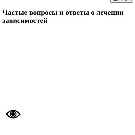
Частые вопросы
и ответы
о лечении
зависимостей
Каковы признаки наркотического опьянения?
Признаки наркотического опьянения могут включать
измененное состояние сознания, эйфорию, расширение
зрачков, изменения в поведении, координации и реакции, а
также физические проявления, такие как потеря аппетита или
нарушения сна. Уточнение диагноза требует медицинской
оценки.
Есть ли гарантии у лечения?
Гарантий в лечении наркологических расстройств нет.
Результат зависит от множества факторов, включая
мотивацию пациента, степень зависимости, поддержку
окружения и следование рекомендациям врача. Комплексный
подход и долгосрочная поддержка повышают шансы на
успешное восстановление.
Как определить, что человеку нужна помощь?
Помощь нужна, если есть изменения в поведении, снижение
интереса к обычным заботам, ухудшение физического или
психического состояния, проблемы в отношениях, а также