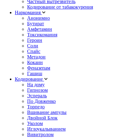
Частный вытрезвитель
Кодирование от табакокурения
Наркомания
Анонимно
Бутират
Амфетамин
Токсикомания
Героин
Соли
Спайс
Метадон
Кокаин
Феназепам
Гашиш
Кодирование
На дому
Гипнозом
Эспераль
По Довженко
Торпедо
Вшивание ампулы
Двойной Блок
Уколом
Иглоукалыванием
Вивитролом