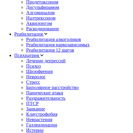
Продетоксоном
Дисульфирамом
Алгоминалом
Налтрексоном
Аквилонгом
Раскодирование
Реабилитация
Реабилитация алкоголиков
Реабилитация наркозависимых
Реабилитация 12 шагов
Психиатрия
Лечение депрессий
Психоз
Шизофрения
Невролог
Стресс
Биполярное расстройство
Панические атаки
Раздражительность
ПТСР
Заикание
Клаустрофобия
Неврастения
Галлюцинации
Истерии