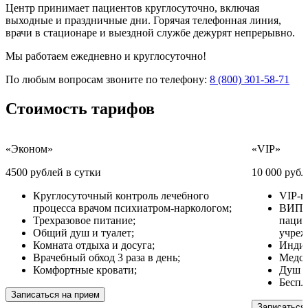
Центр принимает пациентов круглосуточно, включая
выходные и праздничные дни. Горячая телефонная линия,
врачи в стационаре и выездной службе дежурят непрерывно.
Мы работаем ежедневно и круглосуточно!
По любым вопросам звоните по телефону:
8 (800) 301-58-71
Стоимость
тарифов
«Эконом»
«VIP»
4500 рублей в сутки
10 000 рубл
Круглосуточный контроль лечебного
VIP-п
процесса врачом психиатром-наркологом;
ВИП у
Трехразовое питание;
пацие
Общий душ и туалет;
учреж
Комната отдыха и досуга;
Индив
Врачебный обход 3 раза в день;
Медсе
Комфортные кровати;
Душ и
Беспл
Записаться на прием
Записаться