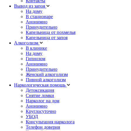
Контакты
Вывод из запоя
На дому
В стационаре
Анонимно
Принудительно
Капельница от похмелья
Капельница от запоя
Алкоголизм
В клинике
На дому
Гипнозом
Анонимно
Принудительно
Женский алкоголизм
Пивной алкоголизм
Наркологическая помощь
Детоксикация
Снятие ломки
Нарколог на дом
Анонимно
Круглосуточно
УБОД
Консультация нарколога
Телефон доверия