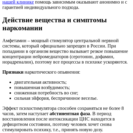
нашей клинике
помощь зависимым оказывают анонимно и с
гарантией индивидуального подхода.
Действие вещества и симптомы
наркомании
Амфетамин – мощный стимулятор центральной нервной
системы, который официально запрещен в России. При
попадании в организм вещество вызывает резкое повышение
концентрации нейромедиаторов (серотонин, дофамин,
норадреналин), поэтому все процессы в психике ускоряются.
Признаки
наркотического опьянения:
двигательная активность;
повышенная возбудимость;
сниженная потребность во сне;
сильная эйфория, беспричинное веселье.
Эффект психостимулятора способен сохраняться не более 8
часов, затем наступает
абстинентная фаза
. В период
восстановления после интоксикации ЦНС находится в
дефицитном состоянии, поэтому человек хочет снова
стимулировать психику, т.е., принять новую дозу.