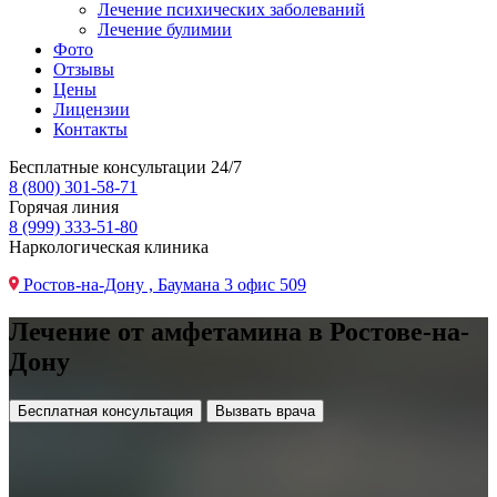
Лечение психических заболеваний
Лечение булимии
Фото
Отзывы
Цены
Лицензии
Контакты
Бесплатные консультации 24/7
8 (800) 301-58-71
Горячая линия
8 (999) 333-51-80
Наркологическая клиника
Ростов-на-Дону , Баумана 3 офис 509
Лечение от амфетамина в Ростове-на-
Дону
Бесплатная консультация
Вызвать врача