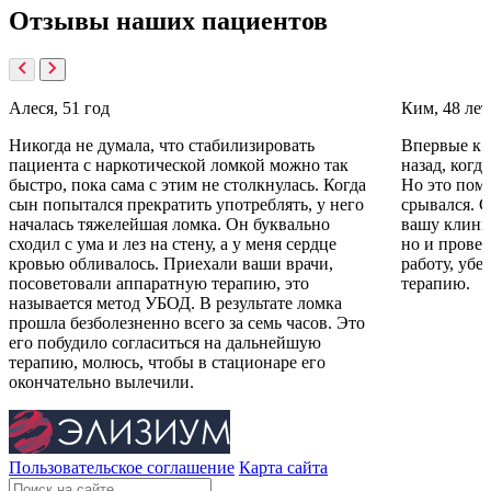
Отзывы
наших пациентов
Алеся, 51 год
Ким, 48 лет
Никогда не думала, что стабилизировать
Впервые к в
пациента с наркотической ломкой можно так
назад, когд
быстро, пока сама с этим не столкнулась. Когда
Но это пом
сын попытался прекратить употреблять, у него
срывался. С
началась тяжелейшая ломка. Он буквально
вашу клиник
сходил с ума и лез на стену, а у меня сердце
но и прове
кровью обливалось. Приехали ваши врачи,
работу, убе
посоветовали аппаратную терапию, это
терапию.
называется метод УБОД. В результате ломка
прошла безболезненно всего за семь часов. Это
его побудило согласиться на дальнейшую
терапию, молюсь, чтобы в стационаре его
окончательно вылечили.
Пользовательское соглашение
Карта сайта