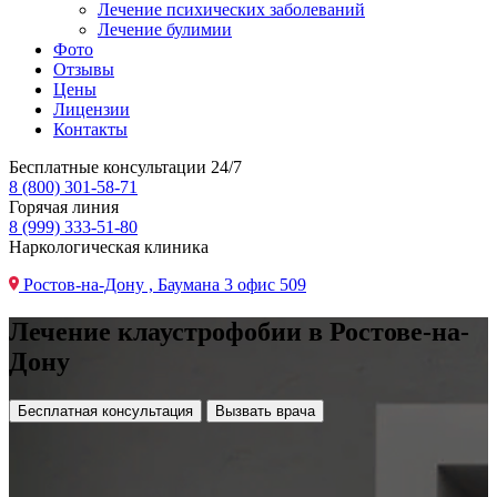
Лечение психических заболеваний
Лечение булимии
Фото
Отзывы
Цены
Лицензии
Контакты
Бесплатные консультации 24/7
8 (800) 301-58-71
Горячая линия
8 (999) 333-51-80
Наркологическая клиника
Ростов-на-Дону , Баумана 3 офис 509
Лечение клаустрофобии в Ростове-на-
Дону
Бесплатная консультация
Вызвать врача