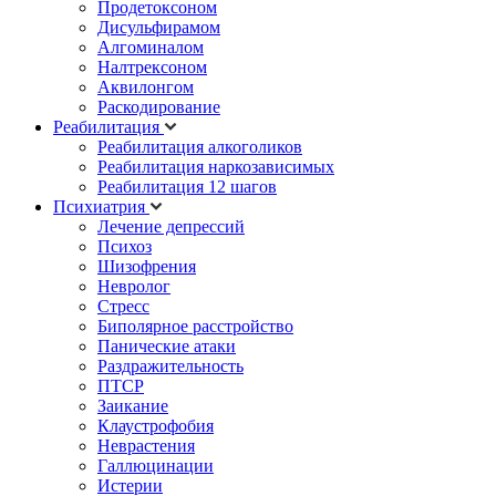
Продетоксоном
Дисульфирамом
Алгоминалом
Налтрексоном
Аквилонгом
Раскодирование
Реабилитация
Реабилитация алкоголиков
Реабилитация наркозависимых
Реабилитация 12 шагов
Психиатрия
Лечение депрессий
Психоз
Шизофрения
Невролог
Стресс
Биполярное расстройство
Панические атаки
Раздражительность
ПТСР
Заикание
Клаустрофобия
Неврастения
Галлюцинации
Истерии