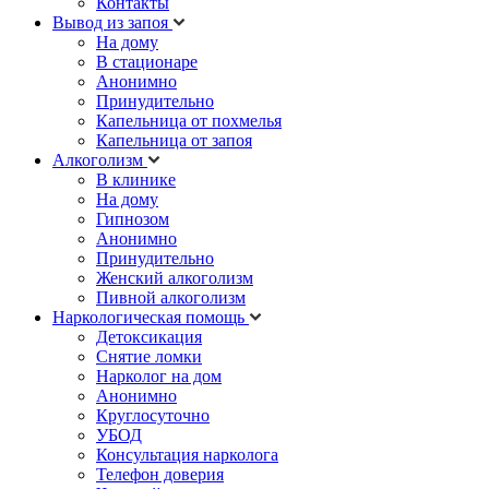
Контакты
Вывод из запоя
На дому
В стационаре
Анонимно
Принудительно
Капельница от похмелья
Капельница от запоя
Алкоголизм
В клинике
На дому
Гипнозом
Анонимно
Принудительно
Женский алкоголизм
Пивной алкоголизм
Наркологическая помощь
Детоксикация
Снятие ломки
Нарколог на дом
Анонимно
Круглосуточно
УБОД
Консультация нарколога
Телефон доверия