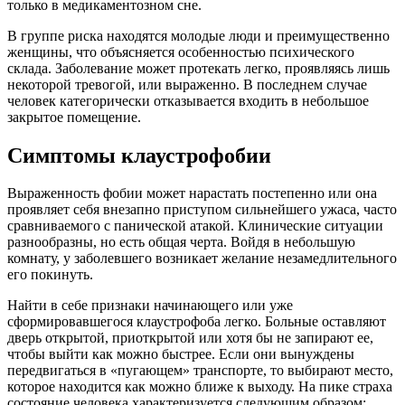
только в медикаментозном сне.
В группе риска находятся молодые люди и преимущественно
женщины, что объясняется особенностью психического
склада. Заболевание может протекать легко, проявляясь лишь
некоторой тревогой, или выраженно. В последнем случае
человек категорически отказывается входить в небольшое
закрытое помещение.
Симптомы клаустрофобии
Выраженность фобии может нарастать постепенно или она
проявляет себя внезапно приступом сильнейшего ужаса, часто
сравниваемого с панической атакой. Клинические ситуации
разнообразны, но есть общая черта. Войдя в небольшую
комнату, у заболевшего возникает желание незамедлительного
его покинуть.
Найти в себе признаки начинающего или уже
сформировавшегося клаустрофоба легко. Больные оставляют
дверь открытой, приоткрытой или хотя бы не запирают ее,
чтобы выйти как можно быстрее. Если они вынуждены
передвигаться в «пугающем» транспорте, то выбирают место,
которое находится как можно ближе к выходу. На пике страха
состояние человека характеризуется следующим образом: