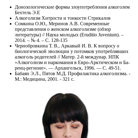
Донозологические формы злоупотребления алкоголем
Бехтель Э.Е
Алкоголизм Хитрости и тонкости Стрикалов
Сомкина О.Ю., Меринов А.В. Современные
представления о женском алкоголизме (обзор
литературы) // Наука молодых (Eruditio Juvenium). –
2014. – № 4. – С. 128-135
Чернобровкина Т. В., Аркавый И. В. К вопросу о
биологической эволюции у потомков употреблявших
алкоголь родителей // Матер. 2-й междунар. НПК
«Алкоголизм и наркомания в Евро-Арктическом и Ба-
ренц-регионе». — Архангельск, 1996. — С. 49-51.
Бабаян Э.Л., Пятов М.Д. Профилактика алкоголизма. -
М.: Медицина, 2001. - 321 с.