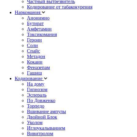
Частный вытрезвитель
Кодирование от табакокурения
Наркомания
Анонимно
Бутират
Амфетамин
Токсикомания
Героин
Соли
Спайс
Метадон
Кокаин
Феназепам
Гашиш
Кодирование
На дому
Гипнозом
Эспераль
По Довженко
Торпедо
Вшивание ампулы
Двойной Блок
Уколом
Иглоукалыванием
Вивитролом