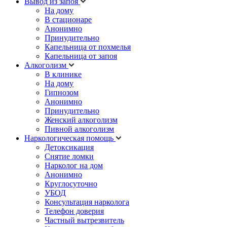
Вывод из запоя
На дому
В стационаре
Анонимно
Принудительно
Капельница от похмелья
Капельница от запоя
Алкоголизм
В клинике
На дому
Гипнозом
Анонимно
Принудительно
Женский алкоголизм
Пивной алкоголизм
Наркологическая помощь
Детоксикация
Снятие ломки
Нарколог на дом
Анонимно
Круглосуточно
УБОД
Консультация нарколога
Телефон доверия
Частный вытрезвитель