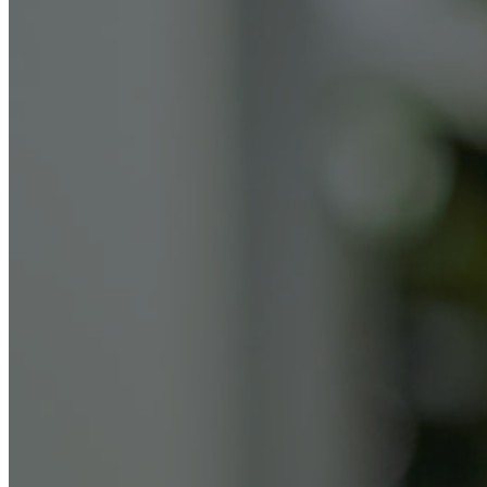
Лечение наркомании
Нарколог на дом
Вывод из запоя