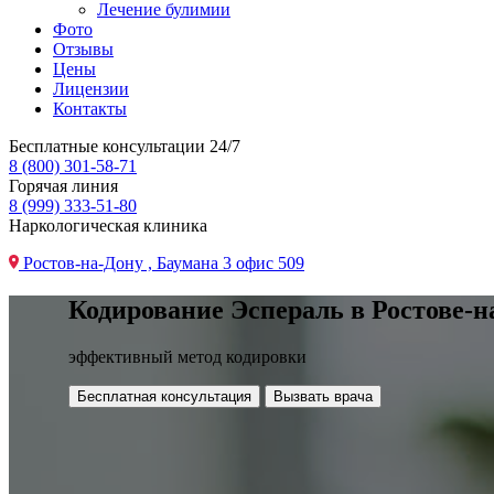
Лечение булимии
Фото
Отзывы
Цены
Лицензии
Контакты
Бесплатные консультации 24/7
8 (800) 301-58-71
Горячая линия
8 (999) 333-51-80
Наркологическая клиника
Ростов-на-Дону , Баумана 3 офис 509
Кодирование Эспераль в Ростове-н
эффективный метод кодировки
Бесплатная консультация
Вызвать врача