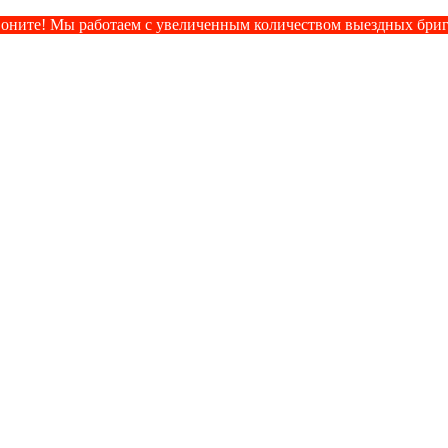
оните! Мы работаем с увеличенным количеством выездных бри