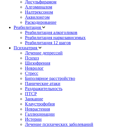
Дисульфирамом
Алгоминалом
Налтрексоном
Аквилонгом
Раскодирование
Реабилитация
Реабилитация алкоголиков
Реабилитация наркозависимых
Реабилитация 12 шагов
Психиатрия
Лечение депрессий
Психоз
Шизофрения
Невролог
Стресс
Биполярное расстройство
Панические атаки
Раздражительность
ПТСР
Заикание
Клаустрофобия
Неврастения
Галлюцинации
Истерии
Лечение психических заболеваний