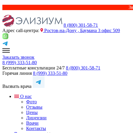
Зв
8 (800) 301-58-71
Адрес сall-центра:
Ростов-на-Дону , Баумана 3 офис 509
Заказать звонок
8 (999) 333-51-80
Бесплатные консультации 24/7
8 (800) 301-58-71
Горячая линия
8 (999) 333-51-80
Вызвать врача
О нас
Фото
Отзывы
Цены
Лицензии
Врачи
Контакты