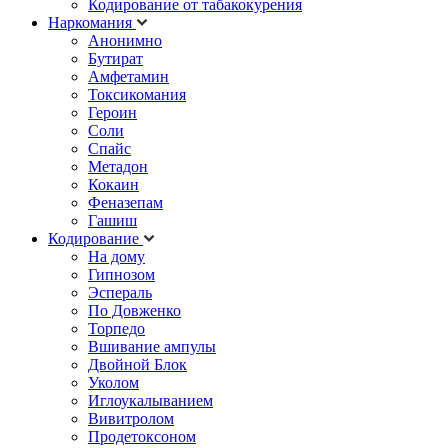
Кодирование от табакокурения
Наркомания
Анонимно
Бутират
Амфетамин
Токсикомания
Героин
Соли
Спайс
Метадон
Кокаин
Феназепам
Гашиш
Кодирование
На дому
Гипнозом
Эспераль
По Довженко
Торпедо
Вшивание ампулы
Двойной Блок
Уколом
Иглоукалыванием
Вивитролом
Продетоксоном