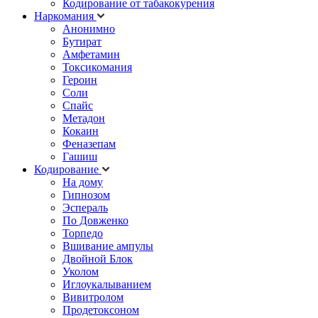
Кодирование от табакокурения
Наркомания
Анонимно
Бутират
Амфетамин
Токсикомания
Героин
Соли
Спайс
Метадон
Кокаин
Феназепам
Гашиш
Кодирование
На дому
Гипнозом
Эспераль
По Довженко
Торпедо
Вшивание ампулы
Двойной Блок
Уколом
Иглоукалыванием
Вивитролом
Продетоксоном