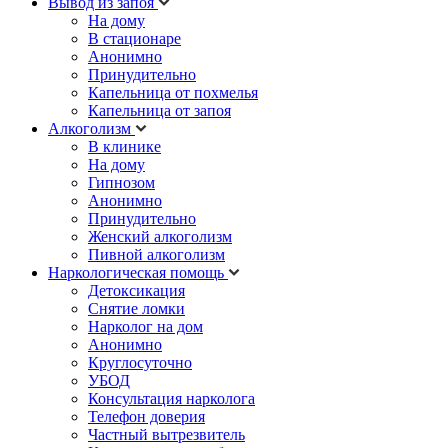
Вывод из запоя
На дому
В стационаре
Анонимно
Принудительно
Капельница от похмелья
Капельница от запоя
Алкоголизм
В клинике
На дому
Гипнозом
Анонимно
Принудительно
Женский алкоголизм
Пивной алкоголизм
Наркологическая помощь
Детоксикация
Снятие ломки
Нарколог на дом
Анонимно
Круглосуточно
УБОД
Консультация нарколога
Телефон доверия
Частный вытрезвитель