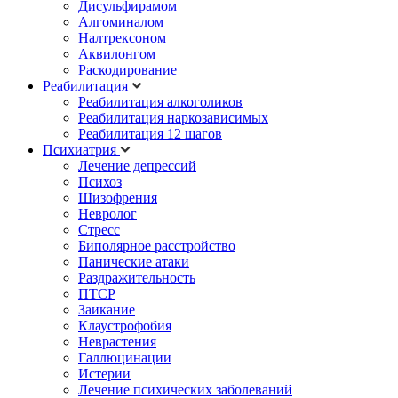
Дисульфирамом
Алгоминалом
Налтрексоном
Аквилонгом
Раскодирование
Реабилитация
Реабилитация алкоголиков
Реабилитация наркозависимых
Реабилитация 12 шагов
Психиатрия
Лечение депрессий
Психоз
Шизофрения
Невролог
Стресс
Биполярное расстройство
Панические атаки
Раздражительность
ПТСР
Заикание
Клаустрофобия
Неврастения
Галлюцинации
Истерии
Лечение психических заболеваний