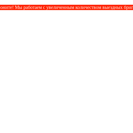
оните! Мы работаем с увеличенным количеством выездных бри