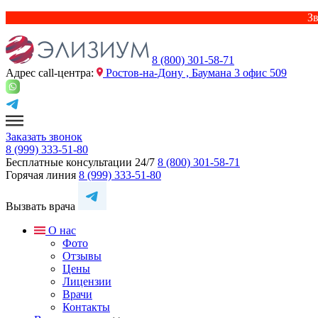
Зв
8 (800) 301-58-71
Адрес сall-центра:
Ростов-на-Дону , Баумана 3 офис 509
Заказать звонок
8 (999) 333-51-80
Бесплатные консультации 24/7
8 (800) 301-58-71
Горячая линия
8 (999) 333-51-80
Вызвать врача
О нас
Фото
Отзывы
Цены
Лицензии
Врачи
Контакты