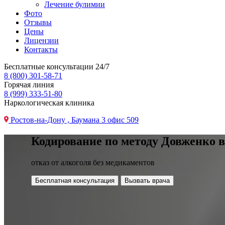
Лечение булимии
Фото
Отзывы
Цены
Лицензии
Контакты
Бесплатные консультации 24/7
8 (800) 301-58-71
Горячая линия
8 (999) 333-51-80
Наркологическая клиника
Ростов-на-Дону , Баумана 3 офис 509
Кодирование по методу Довженко в
отказ от алкоголя без медикаментов
Бесплатная консультация
Вызвать врача