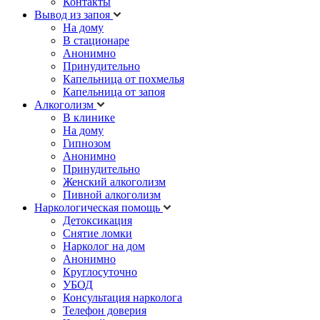
Контакты
Вывод из запоя
На дому
В стационаре
Анонимно
Принудительно
Капельница от похмелья
Капельница от запоя
Алкоголизм
В клинике
На дому
Гипнозом
Анонимно
Принудительно
Женский алкоголизм
Пивной алкоголизм
Наркологическая помощь
Детоксикация
Снятие ломки
Нарколог на дом
Анонимно
Круглосуточно
УБОД
Консультация нарколога
Телефон доверия