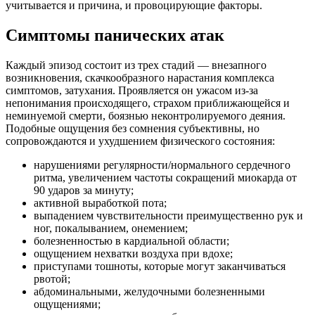
учитывается и причина, и провоцирующие факторы.
Симптомы панических атак
Каждый эпизод состоит из трех стадий — внезапного
возникновения, скачкообразного нарастания комплекса
симптомов, затухания. Проявляется он ужасом из-за
непонимания происходящего, страхом приближающейся и
неминуемой смерти, боязнью неконтролируемого деяния.
Подобные ощущения без сомнения субъективны, но
сопровождаются и ухудшением физического состояния:
нарушениями регулярности/нормального сердечного
ритма, увеличением частоты сокращений миокарда от
90 ударов за минуту;
активной выработкой пота;
выпадением чувствительности преимущественно рук и
ног, покалыванием, онемением;
болезненностью в кардиальной области;
ощущением нехватки воздуха при вдохе;
приступами тошноты, которые могут заканчиваться
рвотой;
абдоминальными, желудочными болезненными
ощущениями;