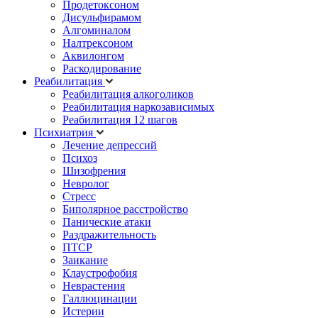
Продетоксоном
Дисульфирамом
Алгоминалом
Налтрексоном
Аквилонгом
Раскодирование
Реабилитация
Реабилитация алкоголиков
Реабилитация наркозависимых
Реабилитация 12 шагов
Психиатрия
Лечение депрессий
Психоз
Шизофрения
Невролог
Стресс
Биполярное расстройство
Панические атаки
Раздражительность
ПТСР
Заикание
Клаустрофобия
Неврастения
Галлюцинации
Истерии