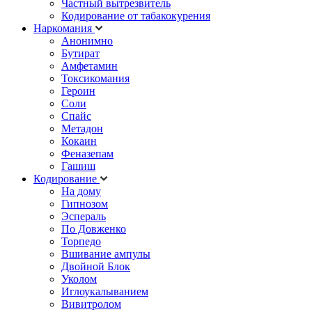
Частный вытрезвитель
Кодирование от табакокурения
Наркомания
Анонимно
Бутират
Амфетамин
Токсикомания
Героин
Соли
Спайс
Метадон
Кокаин
Феназепам
Гашиш
Кодирование
На дому
Гипнозом
Эспераль
По Довженко
Торпедо
Вшивание ампулы
Двойной Блок
Уколом
Иглоукалыванием
Вивитролом