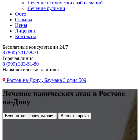
Лечение психических заболеваний
Лечение булимии
Фото
Отзывы
Цены
Лицензии
Контакты
Бесплатные консультации 24/7
8 (800) 301-58-71
Горячая линия
8 (999) 333-51-80
Наркологическая клиника
Ростов-на-Дону , Баумана 3 офис 509
Лечение панических атак в Ростове-
на-Дону
Бесплатная консультация
Вызвать врача